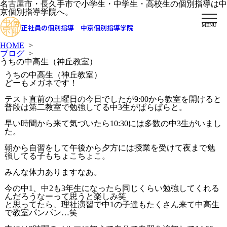
名古屋市・長久手市で小学生・中学生・高校生の個別指導は中
京個別指導学院へ。
MENU
正社員の個別指導 中京個別指導学院
HOME
>
ブログ
>
うちの中高生（神丘教室）
うちの中高生（神丘教室）
どーもメガネです！
テスト直前の土曜日の今日でしたが9:00から教室を開けると
普段は第二教室で勉強してる中3生がぱらぱらと。
早い時間から来て気づいたら10:30には多数の中3生がいまし
た。
朝から自習をして午後から夕方には授業を受けて夜まで勉
強してる子もちょこちょこ。
みんな体力ありますなあ。
今の中1、中2も3年生になったら同じくらい勉強してくれる
んだろうなーって思うと楽しみ笑
と思ってたら、理社演習で中1の子達もたくさん来て中高生
で教室パンパン…笑