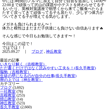
中には3時間のノルマに加えて自分で自習を追加して14:00〜
22:00まで頑張って沢山の課題や小テストを終わらせてる子
もいたり、英検対策講座で朝早くから来てご飯食べたらま
たすぐ戻ってきて頑張ってる子も居たり、少しずつ体力が
ついてきてる子が増えてる気がします。
メガネも負けられません〜！
体力と根性はまだまだ子供達にも負けない自信あります🔥
そんな感じで今日もお勉強してきます〜！
今日はこの辺で！
ではでは！！
2025.09.27 ｜
ブログ
,
神丘教室
最近の記事
いきなり解く（吉根教室）
ただ書くだけではなく読みやすい工夫を！(長久手教室)
脳勉（吉根教室）
生徒の壁になるのが自分の仕事(長久手教室)
暦の上では（神丘教室）
カテゴリー
ブログ
(3,692)
一社教室
(76)
吉根教室
(253)
焼山教室
(14)
神丘教室
(523)
長久手教室
(2,660)