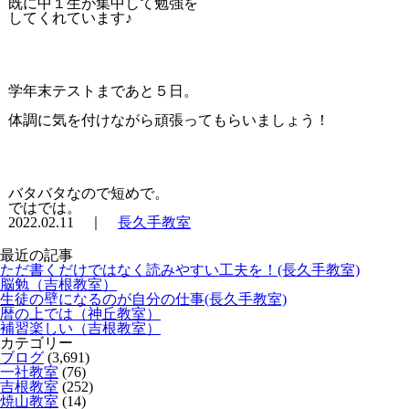
既に中１生が集中して勉強を
してくれています♪
学年末テストまであと５日。
体調に気を付けながら頑張ってもらいましょう！
バタバタなので短めで。
ではでは。
2022.02.11 ｜
長久手教室
最近の記事
ただ書くだけではなく読みやすい工夫を！(長久手教室)
脳勉（吉根教室）
生徒の壁になるのが自分の仕事(長久手教室)
暦の上では（神丘教室）
補習楽しい（吉根教室）
カテゴリー
ブログ
(3,691)
一社教室
(76)
吉根教室
(252)
焼山教室
(14)