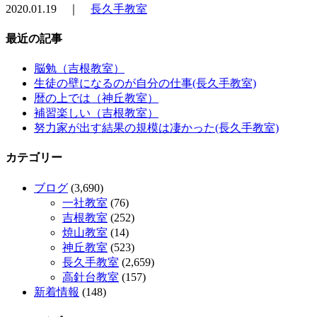
2020.01.19 ｜
長久手教室
最近の記事
脳勉（吉根教室）
生徒の壁になるのが自分の仕事(長久手教室)
暦の上では（神丘教室）
補習楽しい（吉根教室）
努力家が出す結果の規模は凄かった(長久手教室)
カテゴリー
ブログ
(3,690)
一社教室
(76)
吉根教室
(252)
焼山教室
(14)
神丘教室
(523)
長久手教室
(2,659)
高針台教室
(157)
新着情報
(148)