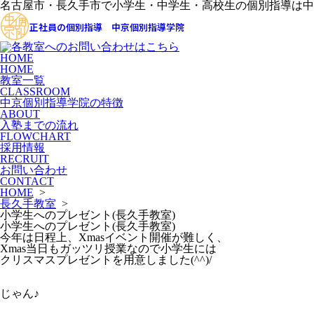
名古屋市・長久手市で小学生・中学生・高校生の個別指導は中
正社員の個別指導 中京個別指導学院
HOME
HOME
教室一覧
CLASSROOM
中京個別指導学院の特徴
ABOUT
入塾までの流れ
FLOWCHART
採用情報
RECRUIT
お問い合わせ
CONTACT
HOME
>
長久手教室
>
小学生へのプレゼント(長久手教室)
小学生へのプレゼント(長久手教室)
今年は日程上、Xmasイベント開催が難しく、
Xmas当日もガッツリ授業なので小学生には
クリスマスプレゼントを用意しました(^^)/
じゃん♪