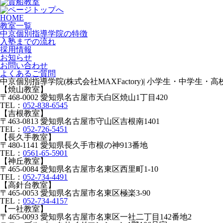
HOME
教室一覧
中京個別指導学院の特徴
入塾までの流れ
採用情報
お知らせ
お問い合わせ
よくあるご質問
中京個別指導学院(株式会社MAXFactory)| 小学生・中学生
【焼山教室】
〒468-0002 愛知県名古屋市天白区焼山1丁目420
TEL：
052-838-6545
【吉根教室】
〒463-0813 愛知県名古屋市守山区吉根南1401
TEL：
052-726-5451
【長久手教室】
〒480-1141 愛知県長久手市根の神913番地
TEL：
0561-65-5901
【神丘教室】
〒465-0084 愛知県名古屋市名東区西里町1-10
TEL：
052-734-4491
【高針台教室】
〒465-0053 愛知県名古屋市名東区極楽3-90
TEL：
052-734-4157
【一社教室】
〒465-0093 愛知県名古屋市名東区一社二丁目142番地2