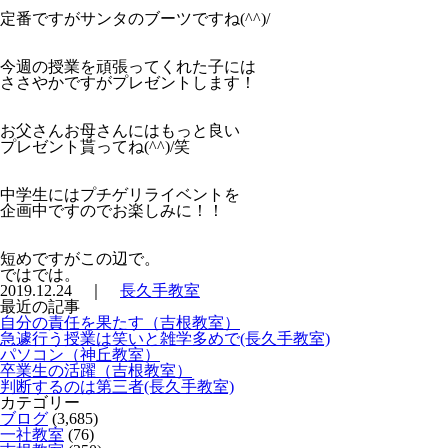
定番ですがサンタのブーツですね(^^)/
今週の授業を頑張ってくれた子には
ささやかですがプレゼントします！
お父さんお母さんにはもっと良い
プレゼント貰ってね(^^)/笑
中学生にはプチゲリライベントを
企画中ですのでお楽しみに！！
短めですがこの辺で。
ではでは。
2019.12.24 ｜
長久手教室
最近の記事
自分の責任を果たす（吉根教室）
急遽行う授業は笑いと雑学多めで(長久手教室)
パソコン（神丘教室）
卒業生の活躍（吉根教室）
判断するのは第三者(長久手教室)
カテゴリー
ブログ
(3,685)
一社教室
(76)