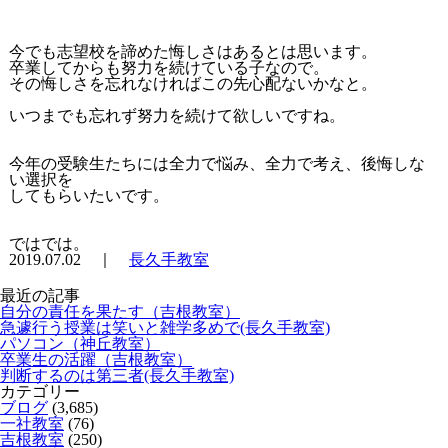
今でも志望校を諦めた悔しさはあるとは思います。
卒業してからも努力を続けている子なので。
その悔しさを忘れなければこの先心配ないかなと。
いつまでも忘れず努力を続けて欲しいですね。
今年の受験生たちには全力で悩み、全力で考え、後悔しな
い選択を
してもらいたいです。
ではでは。
2019.07.02 ｜
長久手教室
最近の記事
自分の責任を果たす（吉根教室）
急遽行う授業は笑いと雑学多めで(長久手教室)
パソコン（神丘教室）
卒業生の活躍（吉根教室）
判断するのは第三者(長久手教室)
カテゴリー
ブログ
(3,685)
一社教室
(76)
吉根教室
(250)