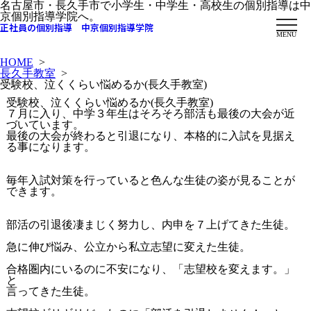
名古屋市・長久手市で小学生・中学生・高校生の個別指導は中
京個別指導学院へ。
正社員の個別指導 中京個別指導学院
MENU
HOME
>
長久手教室
>
受験校、泣くくらい悩めるか(長久手教室)
受験校、泣くくらい悩めるか(長久手教室)
７月に入り、中学３年生はそろそろ部活も最後の大会が近
づいています。
最後の大会が終わると引退になり、本格的に入試を見据え
る事になります。
毎年入試対策を行っていると色んな生徒の姿が見ることが
できます。
部活の引退後凄まじく努力し、内申を７上げてきた生徒。
急に伸び悩み、公立から私立志望に変えた生徒。
合格圏内にいるのに不安になり、「志望校を変えます。」
と
言ってきた生徒。