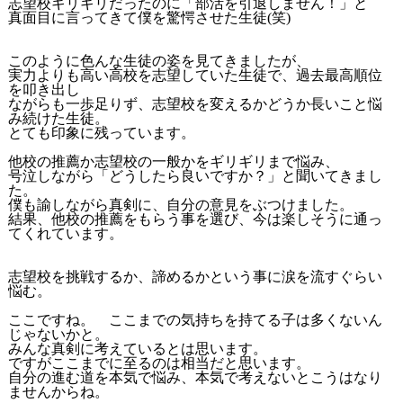
志望校ギリギリだったのに「部活を引退しません！」と
真面目に言ってきて僕を驚愕させた生徒(笑)
このように色んな生徒の姿を見てきましたが、
実力よりも高い高校を志望していた生徒で、過去最高順位
を叩き出し
ながらも一歩足りず、志望校を変えるかどうか長いこと悩
み続けた生徒。
とても印象に残っています。
他校の推薦か志望校の一般かをギリギリまで悩み、
号泣しながら「どうしたら良いですか？」と聞いてきまし
た。
僕も諭しながら真剣に、自分の意見をぶつけました。
結果、他校の推薦をもらう事を選び、今は楽しそうに通っ
てくれています。
志望校を挑戦するか、諦めるかという事に涙を流すぐらい
悩む。
ここですね。 ここまでの気持ちを持てる子は多くないん
じゃないかと。
みんな真剣に考えているとは思います。
ですがここまでに至るのは相当だと思います。
自分の進む道を本気で悩み、本気で考えないとこうはなり
ませんからね。