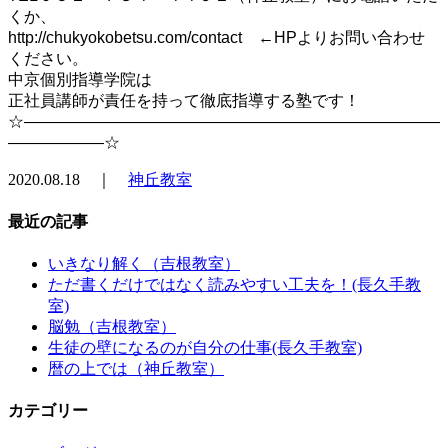
くか、
http://chukyokobetsu.com/contact ←HPよりお問い合わせ
ください。
中京個別指導学院は
正社員講師が責任を持って徹底指導する塾です！
☆――――――――――――――――――――――――――
――――――☆
2020.08.18 ｜
神丘教室
最近の記事
いきなり解く（吉根教室）
ただ書くだけではなく読みやすい工夫を！(長久手教
室)
脳勉（吉根教室）
生徒の壁になるのが自分の仕事(長久手教室)
暦の上では（神丘教室）
カテゴリー