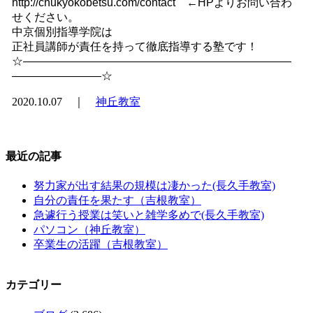
http://chukyokobetsu.com/contact ←HPよりお問い合わ
せください。
中京個別指導学院は
正社員講師が責任を持って徹底指導する塾です！
☆――――――――――――――――――――――――
――――――――☆
2020.10.07 ｜
神丘教室
最近の記事
努力家が出す結果の規模は凄かった(長久手教室)
自分の責任を果たす（吉根教室）
急遽行う授業は笑いと雑学多めで(長久手教室)
パソコン（神丘教室）
卒業生の活躍（吉根教室）
カテゴリー