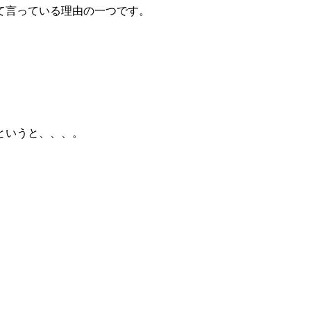
て言っている理由の一つです。
というと、、、。