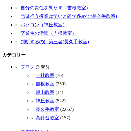
自分の責任を果たす（吉根教室）
急遽行う授業は笑いと雑学多めで(長久手教室)
パソコン（神丘教室）
卒業生の活躍（吉根教室）
判断するのは第三者(長久手教室)
カテゴリー
ブログ
(3,685)
一社教室
(76)
吉根教室
(250)
焼山教室
(14)
神丘教室
(522)
長久手教室
(2,657)
高針台教室
(157)