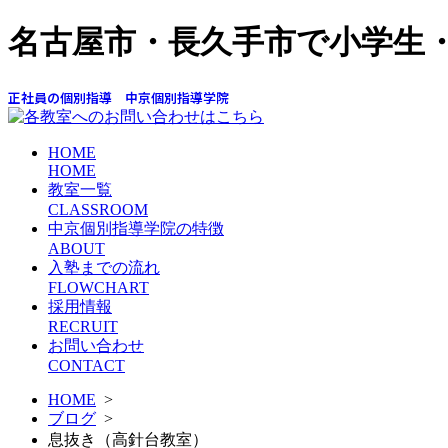
名古屋市・長久手市で小学生
正社員の個別指導 中京個別指導学院
HOME
HOME
教室一覧
CLASSROOM
中京個別指導学院の特徴
ABOUT
入塾までの流れ
FLOWCHART
採用情報
RECRUIT
お問い合わせ
CONTACT
HOME
>
ブログ
>
息抜き（高針台教室）