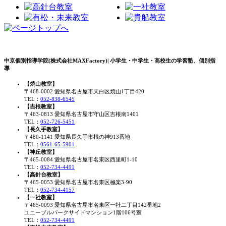
中京個別指導学院(株式会社MAXFactory)| 小学生・中学生・高校生の学習塾、個別指
導
【焼山教室】
〒468-0002 愛知県名古屋市天白区焼山1丁目420
TEL：
052-838-6545
【吉根教室】
〒463-0813 愛知県名古屋市守山区吉根南1401
TEL：
052-726-5451
【長久手教室】
〒480-1141 愛知県長久手市根の神913番地
TEL：
0561-65-5901
【神丘教室】
〒465-0084 愛知県名古屋市名東区西里町1-10
TEL：
052-734-4491
【高針台教室】
〒465-0053 愛知県名古屋市名東区極楽3-90
TEL：
052-734-4157
【一社教室】
〒465-0093 愛知県名古屋市名東区一社二丁目142番地2
ユニーブルパークサイドマンション1階106号室
TEL：
052-734-4491