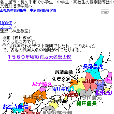
名古屋市・長久手市で小学生・中学生・高校生の個別指導は中
京個別指導学院へ。
正社員の個別指導 中京個別指導学院
MENU
HOME
>
ブログ
>
連想（神丘教室）
連想（神丘教室）
どうも池之内です。
中2は戦国時代がテスト範囲でしたね、このあいだ。
で、各地の戦国大名の地図が出てたりする。