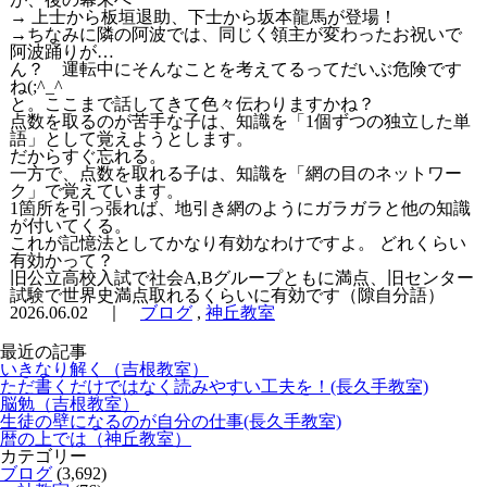
→ 上士から板垣退助、下士から坂本龍馬が登場！
→ちなみに隣の阿波では、同じく領主が変わったお祝いで
阿波踊りが…
ん？ 運転中にそんなことを考えてるってだいぶ危険です
ね(;^_^
と。ここまで話してきて色々伝わりますかね？
点数を取るのが苦手な子は、知識を「1個ずつの独立した単
語」として覚えようとします。
だからすぐ忘れる。
一方で、点数を取れる子は、知識を「網の目のネットワー
ク」で覚えています。
1箇所を引っ張れば、地引き網のようにガラガラと他の知識
が付いてくる。
これが記憶法としてかなり有効なわけですよ。 どれくらい
有効かって？
旧公立高校入試で社会A,Bグループともに満点、旧センター
試験で世界史満点取れるくらいに有効です（隙自分語）
2026.06.02 ｜
ブログ
,
神丘教室
最近の記事
いきなり解く（吉根教室）
ただ書くだけではなく読みやすい工夫を！(長久手教室)
脳勉（吉根教室）
生徒の壁になるのが自分の仕事(長久手教室)
暦の上では（神丘教室）
カテゴリー
ブログ
(3,692)