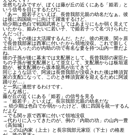
全然ちなみですが、ぼくは藤が丘の近くにある「姫若」と
いう信号を目にするたびに
「あー、姫若子といえば、長曾我部元親の幼名だなぁ。彼
は後に四国統一に向けて躍進するけど、
幼少期は色白で戦国武将としてはあまりにもか弱く見えて
いたから、姫みたいに若い子、で姫若子って名づけられた
んだっけ。
でも、その後は大活躍するんだ。ただ、彼の死後、関ヶ原
で長曾我部家は西軍に付いたから領地没収。これで新しく
土佐に入ったのが内助の功で有名な妻を持つ山内一豊だよ
ね。
彼の子孫が後に幕末では支配層として、長曾我部の家臣た
ちの子孫が被支配層として並立して、支配層からは板垣退
助が、被支配層から坂本龍馬が出てきて。
同じような話で、阿波は長曾我部が没収された後は蜂須賀
家の支配になって、このとき蜂須賀家を迎えるために阿波
踊りが…」
と一気に連想するわけです。
こんな感じ。
藤が丘の近くにある「姫若」の信号を見る
→「姫若子」といえば、長宗我部元親の幼名だな
→ 幼少期は色白でか弱かったけど、後に四国を統一するん
だよな
→でも関ヶ原で西軍に付いて領地没収
→代わりに入ってきたのが、例の「内助の功」の山内一豊
（高知城）
→ この山内家（上士）と長宗我部元家臣（下士）の格差
が、後の幕末へ