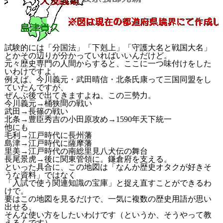
試験的には「分国法」「下剋上」「守護大名と戦国大名」
とかその辺りが分かっていればいいんだけど。
元々歴史専門の人間からすると、ここに一つ味付けをした
いわけですよ。
例えば、今川義元・武田晴信・北条氏康って三国同盟をし
ていたんですが、
ぜんぶ後で出てきますよね、この三勢力。
今川義元→桶狭間の戦い
武田→長篠の戦い
北条→豊臣秀吉の小田原攻め→1590年天下統一
他にも
毛利→江戸時代に長州藩
島津→江戸時代に薩摩藩
里美→江戸時代の南総里見八犬伝の舞台
長尾景虎→後に関東管領に。鎌倉府を支える。
といった具合に、この地図は「なんか歴史オタクが好きそ
うな資料」ではなく
「入試で使う関連知識の宝庫」と捉え直すことができるわ
けで。
要はこの地図を見るだけで、一気に複数の歴史用語が思い
出せる、
そんな使い方をしたいわけです（というか、そうやって教
えるんです）