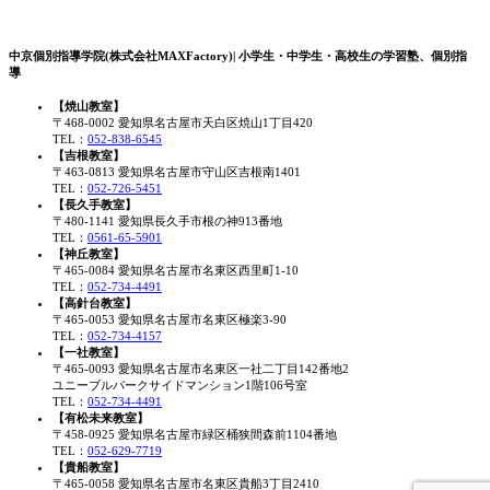
中京個別指導学院(株式会社MAXFactory)| 小学生・中学生・高校生の学習塾、個別指
導
【焼山教室】
〒468-0002 愛知県名古屋市天白区焼山1丁目420
TEL：
052-838-6545
【吉根教室】
〒463-0813 愛知県名古屋市守山区吉根南1401
TEL：
052-726-5451
【長久手教室】
〒480-1141 愛知県長久手市根の神913番地
TEL：
0561-65-5901
【神丘教室】
〒465-0084 愛知県名古屋市名東区西里町1-10
TEL：
052-734-4491
【高針台教室】
〒465-0053 愛知県名古屋市名東区極楽3-90
TEL：
052-734-4157
【一社教室】
〒465-0093 愛知県名古屋市名東区一社二丁目142番地2
ユニーブルパークサイドマンション1階106号室
TEL：
052-734-4491
【有松未来教室】
〒458-0925 愛知県名古屋市緑区桶狭間森前1104番地
TEL：
052-629-7719
【貴船教室】
〒465-0058 愛知県名古屋市名東区貴船3丁目2410