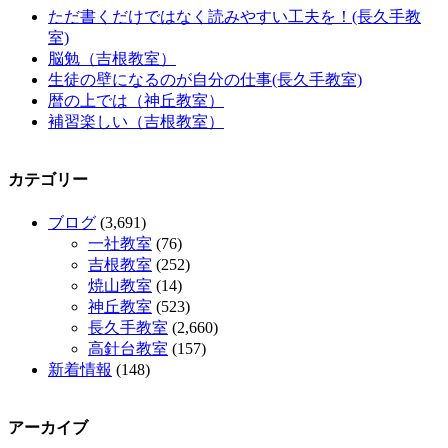
ただ書くだけではなく読みやすい工夫を！(長久手教
室)
脳勉（吉根教室）
生徒の壁になるのが自分の仕事(長久手教室)
暦の上では（神丘教室）
補習楽しい（吉根教室）
カテゴリー
ブログ
(3,691)
一社教室
(76)
吉根教室
(252)
焼山教室
(14)
神丘教室
(523)
長久手教室
(2,660)
高針台教室
(157)
新着情報
(148)
アーカイブ