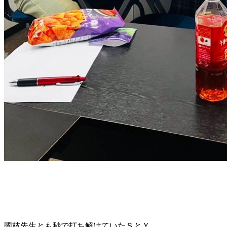
國枝先生とも秒で打ち解けていたＳとＹ。