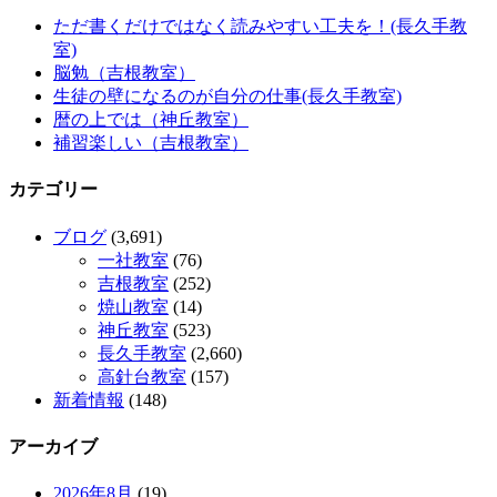
ただ書くだけではなく読みやすい工夫を！(長久手教
室)
脳勉（吉根教室）
生徒の壁になるのが自分の仕事(長久手教室)
暦の上では（神丘教室）
補習楽しい（吉根教室）
カテゴリー
ブログ
(3,691)
一社教室
(76)
吉根教室
(252)
焼山教室
(14)
神丘教室
(523)
長久手教室
(2,660)
高針台教室
(157)
新着情報
(148)
アーカイブ
2026年8月
(19)