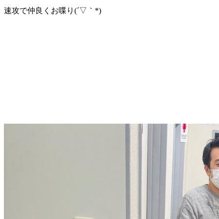
速攻で仲良くお喋り(´▽｀*)