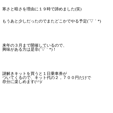
寒さと暗さを理由に１９時で諦めました(笑)
もうあと少しだったのでまたどこかでやる予定(´▽｀*)
来年の３月まで開催しているので、
興味がある方は是非(´▽｀*)！
謎解きキットを買うと１日乗車券が
ついてくるので、キット代の２，７００円だけで
存分に楽しめます(^^)/