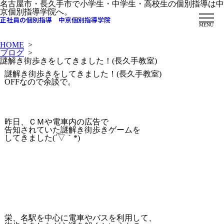
名古屋市・長久手市で小学生・中学生・高校生の個別指導は中
京個別指導学院へ。
正社員の個別指導 中京個別指導学院
MENU
HOME
>
ブログ
>
謎解き街歩きをしてきました！(長久手教室)
謎解き街歩きをしてきました！(長久手教室)
OFFなので余談で。
昨日、ＣＭや電車内の広告で
告知されていた謎解き街歩きゲームを
してきました(´▽｀*)
栄、名駅を中心に電車やバスを利用して、