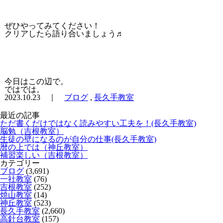
ぜひやってみてください！
クリアしたら語り合いましょう♬
今日はこの辺で。
ではでは。
2023.10.23 ｜
ブログ
,
長久手教室
最近の記事
ただ書くだけではなく読みやすい工夫を！(長久手教室)
脳勉（吉根教室）
生徒の壁になるのが自分の仕事(長久手教室)
暦の上では（神丘教室）
補習楽しい（吉根教室）
カテゴリー
ブログ
(3,691)
一社教室
(76)
吉根教室
(252)
焼山教室
(14)
神丘教室
(523)
長久手教室
(2,660)
高針台教室
(157)