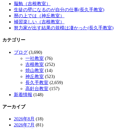
脳勉（吉根教室）
生徒の壁になるのが自分の仕事(長久手教室)
暦の上では（神丘教室）
補習楽しい（吉根教室）
努力家が出す結果の規模は凄かった(長久手教室)
カテゴリー
ブログ
(3,690)
一社教室
(76)
吉根教室
(252)
焼山教室
(14)
神丘教室
(523)
長久手教室
(2,659)
高針台教室
(157)
新着情報
(148)
アーカイブ
2026年8月
(18)
2026年7月
(81)