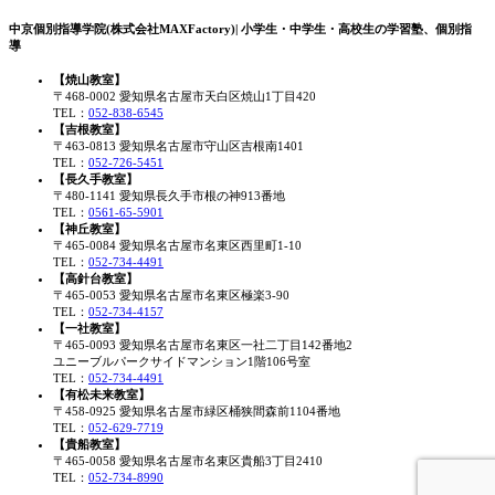
中京個別指導学院(株式会社MAXFactory)| 小学生・中学生・高校生の学習塾、個別指
導
【焼山教室】
〒468-0002 愛知県名古屋市天白区焼山1丁目420
TEL：
052-838-6545
【吉根教室】
〒463-0813 愛知県名古屋市守山区吉根南1401
TEL：
052-726-5451
【長久手教室】
〒480-1141 愛知県長久手市根の神913番地
TEL：
0561-65-5901
【神丘教室】
〒465-0084 愛知県名古屋市名東区西里町1-10
TEL：
052-734-4491
【高針台教室】
〒465-0053 愛知県名古屋市名東区極楽3-90
TEL：
052-734-4157
【一社教室】
〒465-0093 愛知県名古屋市名東区一社二丁目142番地2
ユニーブルパークサイドマンション1階106号室
TEL：
052-734-4491
【有松未来教室】
〒458-0925 愛知県名古屋市緑区桶狭間森前1104番地
TEL：
052-629-7719
【貴船教室】
〒465-0058 愛知県名古屋市名東区貴船3丁目2410
TEL：
052-734-8990