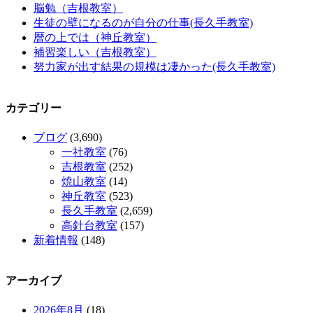
脳勉（吉根教室）
生徒の壁になるのが自分の仕事(長久手教室)
暦の上では（神丘教室）
補習楽しい（吉根教室）
努力家が出す結果の規模は凄かった(長久手教室)
カテゴリー
ブログ
(3,690)
一社教室
(76)
吉根教室
(252)
焼山教室
(14)
神丘教室
(523)
長久手教室
(2,659)
高針台教室
(157)
新着情報
(148)
アーカイブ
2026年8月
(18)