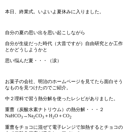
本日、終業式。いよいよ夏休みに入りました。
自分の夏の思い出を思い起こしながら
自分が生徒だった時代（大昔ですが）自由研究とか工作
とかどうしようかと
思い悩んだ夏・・・（涙）
お菓子の会社、明治のホームページを見てたら面白そう
なものを見つけたのでご紹介。
中２理科で習う熱分解を使ったレシピがありました。
重曹（炭酸水素ナトリウム）の熱分解・・・２
NaHCO
→Na
CO
＋H
O＋CO
3
2
3
2
2
重曹をチョコに混ぜて電子レンジで加熱するとチョコの