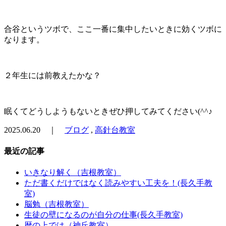
合谷というツボで、ここ一番に集中したいときに効くツボに
なります。
２年生には前教えたかな？
眠くてどうしようもないときぜひ押してみてください(^^♪
2025.06.20 ｜
ブログ
,
高針台教室
最近の記事
いきなり解く（吉根教室）
ただ書くだけではなく読みやすい工夫を！(長久手教
室)
脳勉（吉根教室）
生徒の壁になるのが自分の仕事(長久手教室)
暦の上では（神丘教室）