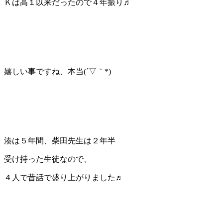
Ｋは高１以来だったので４年振り♬
嬉しい事ですね、本当(´▽｀*)
湊は５年間、柴田先生は２年半
受け持った生徒なので、
４人で昔話で盛り上がりました♬