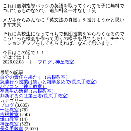
これは個別指導パックの英語を取ってくれてる子に無料で
つけてるものなので、追加料金一才なし！笑
メガネからみんなに「英文法の真髄」を授けようかと思い
ます笑笑
それに高校生になってうちで集団授業をやらなくなるので
こういった機会を作って周りの様子を見てもらい、モチベ
ーションアップをしてもらえれば、なんて思います。
今日はこの辺で！！
ではでは！！
2026.02.08 ｜
ブログ
,
神丘教室
最近の記事
自分の責任を果たす（吉根教室）
急遽行う授業は笑いと雑学多めで(長久手教室)
パソコン（神丘教室）
卒業生の活躍（吉根教室）
判断するのは第三者(長久手教室)
カテゴリー
ブログ
(3,685)
一社教室
(76)
吉根教室
(250)
焼山教室
(14)
神丘教室
(522)
長久手教室
(2,657)