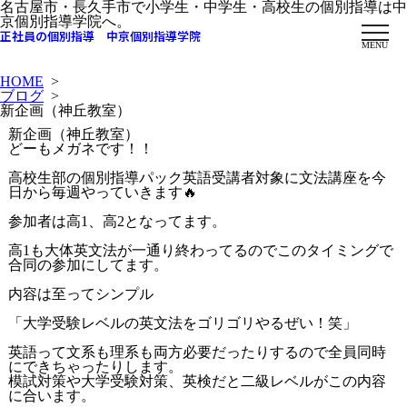
名古屋市・長久手市で小学生・中学生・高校生の個別指導は中
京個別指導学院へ。
正社員の個別指導 中京個別指導学院
MENU
HOME
>
ブログ
>
新企画（神丘教室）
新企画（神丘教室）
どーもメガネです！！
高校生部の個別指導パック英語受講者対象に文法講座を今
日から毎週やっていきます🔥
参加者は高1、高2となってます。
高1も大体英文法が一通り終わってるのでこのタイミングで
合同の参加にしてます。
内容は至ってシンプル
「大学受験レベルの英文法をゴリゴリやるぜい！笑」
英語って文系も理系も両方必要だったりするので全員同時
にできちゃったりします。
模試対策や大学受験対策、英検だと二級レベルがこの内容
に合います。