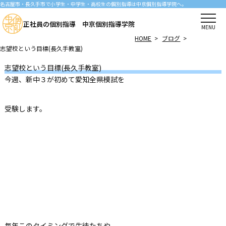
名古屋市・長久手市で小学生・中学生・高校生の個別指導は中京個別指導学院へ。
正社員の個別指導 中京個別指導学院
MENU
HOME
>
ブログ
>
志望校という目標(長久手教室)
志望校という目標(長久手教室)
今週、新中３が初めて愛知全県模試を
受験します。
毎年このタイミングで生徒たちや