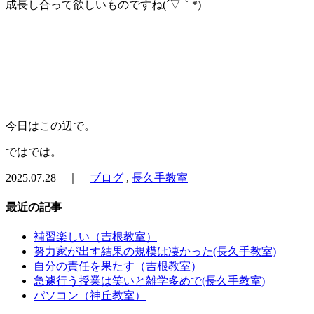
成長し合って欲しいものですね(´▽｀*)
今日はこの辺で。
ではでは。
2025.07.28 ｜
ブログ
,
長久手教室
最近の記事
補習楽しい（吉根教室）
努力家が出す結果の規模は凄かった(長久手教室)
自分の責任を果たす（吉根教室）
急遽行う授業は笑いと雑学多めで(長久手教室)
パソコン（神丘教室）