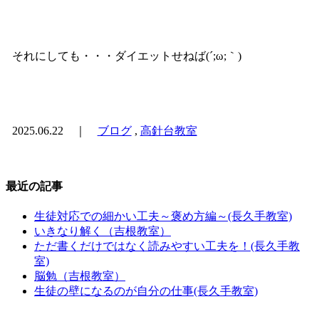
それにしても・・・ダイエットせねば(´;ω;｀)
2025.06.22 ｜
ブログ
,
高針台教室
最近の記事
生徒対応での細かい工夫～褒め方編～(長久手教室)
いきなり解く（吉根教室）
ただ書くだけではなく読みやすい工夫を！(長久手教
室)
脳勉（吉根教室）
生徒の壁になるのが自分の仕事(長久手教室)