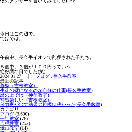
僕のアンサーを書いてみました(^^)/
今日はこの辺で。
ではでは。
午前中、長久手イオンで乱獲された子たち。
５個中、３個が１００円っていう
絶好調な日でした(笑)
2024.01.27 ｜
ブログ
,
長久手教室
最近の記事
脳勉（吉根教室）
生徒の壁になるのが自分の仕事(長久手教室)
暦の上では（神丘教室）
補習楽しい（吉根教室）
努力家が出す結果の規模は凄かった(長久手教室)
カテゴリー
ブログ
(3,690)
一社教室
(76)
吉根教室
(252)
焼山教室
(14)