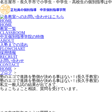
名古屋市・長久手市で小学生・中学生・高校生の個別指導は中
正社員の個別指導 中京個別指導学院
HOME
HOME
教室一覧
CLASSROOM
中京個別指導学院の特徴
ABOUT
入塾までの流れ
FLOWCHART
採用情報
RECRUIT
お問い合わせ
CONTACT
HOME
>
ブログ
>
塾のエゴで進路を塾側が決める事はない！(長久手教室)
塾のエゴで進路を塾側が決める事はない！(長久手教室)
私立一般入試の結果が出てきて、
ちょこちょこと相談、質問を受けています。