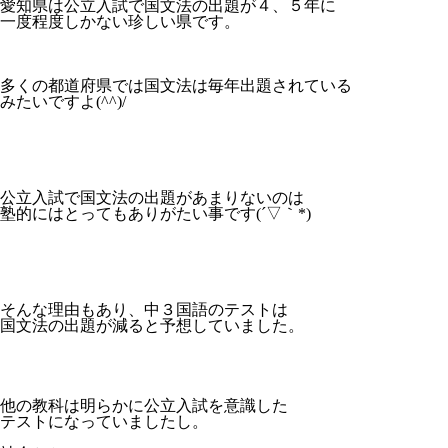
愛知県は公立入試で国文法の出題が４、５年に
一度程度しかない珍しい県です。
多くの都道府県では国文法は毎年出題されている
みたいですよ(^^)/
公立入試で国文法の出題があまりないのは
塾的にはとってもありがたい事です(´▽｀*)
そんな理由もあり、中３国語のテストは
国文法の出題が減ると予想していました。
他の教科は明らかに公立入試を意識した
テストになっていましたし。