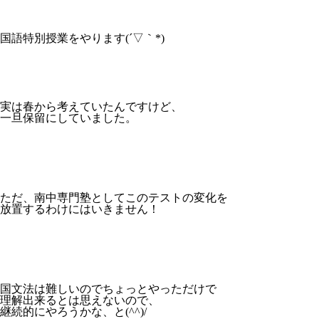
国語特別授業をやります(´▽｀*)
実は春から考えていたんですけど、
一旦保留にしていました。
ただ、南中専門塾としてこのテストの変化を
放置するわけにはいきません！
国文法は難しいのでちょっとやっただけで
理解出来るとは思えないので、
継続的にやろうかな、と(^^)/