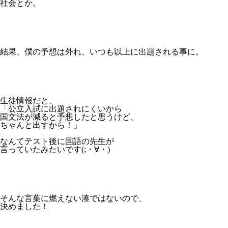
社会とか。
結果、僕の予想は外れ、いつも以上に出題される事に。
生徒情報だと、
「公立入試に出題されにくいから
国文法が減ると予想したと思うけど、
ちゃんと出すから！」
なんてテスト後に国語の先生が
言っていたみたいです(;・∀・)
そんな言葉に燃えない湊ではないので、
決めました！