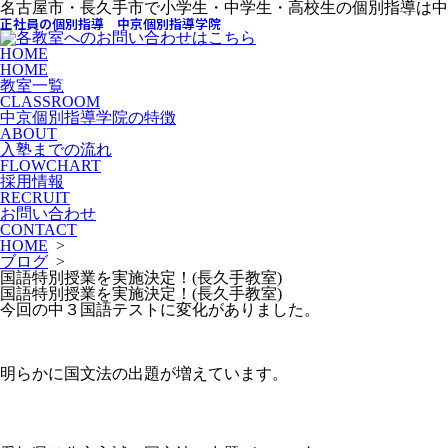
名古屋市・長久手市で小学生・中学生・高校生の個別指導は中
正社員の個別指導 中京個別指導学院
HOME
HOME
教室一覧
CLASSROOM
中京個別指導学院の特徴
ABOUT
入塾までの流れ
FLOWCHART
採用情報
RECRUIT
お問い合わせ
CONTACT
HOME
>
ブログ
>
国語特別授業を実施決定！(長久手教室)
国語特別授業を実施決定！(長久手教室)
今回の中３国語テストに変化がありました。
明らかに国文法の出題が増えています。