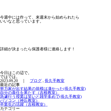
今週中には作って、来週末から始められたら
いいなと思っています。
詳細が決まったら保護者様に連絡します！
今日はこの辺で。
ではでは。
2023.09.20 ｜
ブログ
,
長久手教室
最近の記事
努力家が出す結果の規模は凄かった(長久手教室)
自分の責任を果たす（吉根教室）
急遽行う授業は笑いと雑学多めで(長久手教室)
パソコン（神丘教室）
卒業生の活躍（吉根教室）
カテゴリー