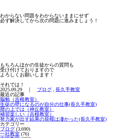
わからない問題をわからないままにせず
必ず解決してから次の問題に進みましょう！
もちろんほかの生徒からの質問も
受け付けておりますので
よろしくお願いします！
それでは！
2025.09.29 ｜
ブログ
,
長久手教室
最近の記事
脳勉（吉根教室）
生徒の壁になるのが自分の仕事(長久手教室)
暦の上では（神丘教室）
補習楽しい（吉根教室）
努力家が出す結果の規模は凄かった(長久手教室)
カテゴリー
ブログ
(3,690)
一社教室
(76)