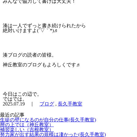
みんなで協力して書けば大丈夫！
湊は一人でずっと書き続けられたから
絶対いけますよ(´▽｀*)♬
湊ブログの読者の皆様。
神丘教室のブログもよろしくです♬
今日はこの辺で。
ではでは。
2025.07.19 ｜
ブログ
,
長久手教室
最近の記事
生徒の壁になるのが自分の仕事(長久手教室)
暦の上では（神丘教室）
補習楽しい（吉根教室）
努力家が出す結果の規模は凄かった(長久手教室)