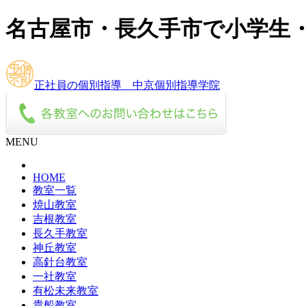
名古屋市・長久手市で小学生
正社員の個別指導 中京個別指導学院
MENU
HOME
教室一覧
焼山教室
吉根教室
長久手教室
神丘教室
高針台教室
一社教室
有松未来教室
貴船教室