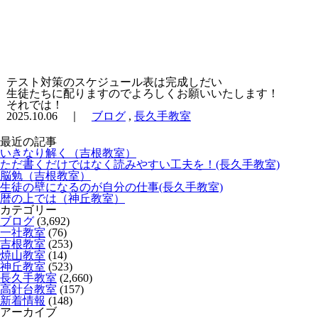
テスト対策のスケジュール表は完成しだい
生徒たちに配りますのでよろしくお願いいたします！
それでは！
2025.10.06 ｜
ブログ
,
長久手教室
最近の記事
いきなり解く（吉根教室）
ただ書くだけではなく読みやすい工夫を！(長久手教室)
脳勉（吉根教室）
生徒の壁になるのが自分の仕事(長久手教室)
暦の上では（神丘教室）
カテゴリー
ブログ
(3,692)
一社教室
(76)
吉根教室
(253)
焼山教室
(14)
神丘教室
(523)
長久手教室
(2,660)
高針台教室
(157)
新着情報
(148)
アーカイブ