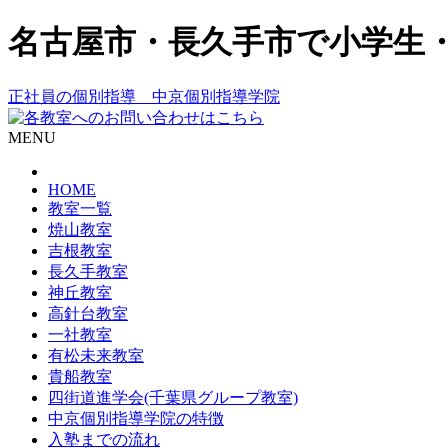
名古屋市・長久手市で小学生
正社員の個別指導 中京個別指導学院
MENU
HOME
教室一覧
焼山教室
吉根教室
長久手教室
神丘教室
高針台教室
一社教室
有松未来教室
貴船教室
四街道進学会(千葉県グループ教室)
中京個別指導学院の特徴
入塾までの流れ