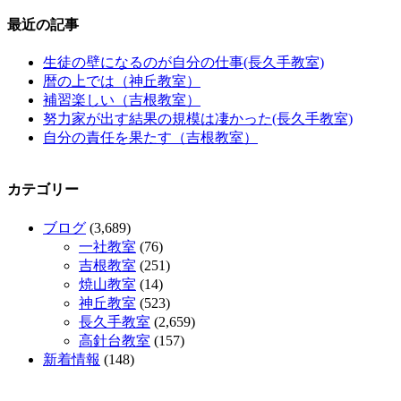
最近の記事
生徒の壁になるのが自分の仕事(長久手教室)
暦の上では（神丘教室）
補習楽しい（吉根教室）
努力家が出す結果の規模は凄かった(長久手教室)
自分の責任を果たす（吉根教室）
カテゴリー
ブログ
(3,689)
一社教室
(76)
吉根教室
(251)
焼山教室
(14)
神丘教室
(523)
長久手教室
(2,659)
高針台教室
(157)
新着情報
(148)