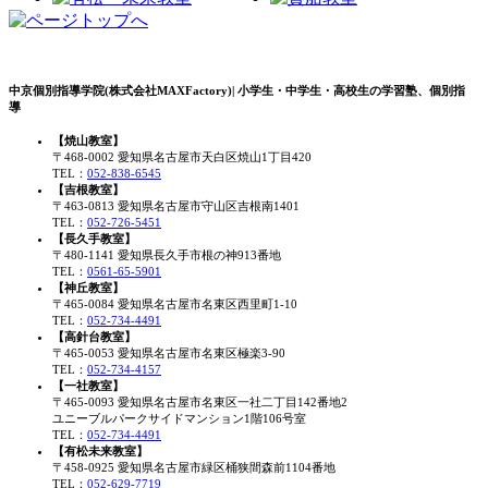
中京個別指導学院(株式会社MAXFactory)| 小学生・中学生・高校生の学習塾、個別指
導
【焼山教室】
〒468-0002 愛知県名古屋市天白区焼山1丁目420
TEL：
052-838-6545
【吉根教室】
〒463-0813 愛知県名古屋市守山区吉根南1401
TEL：
052-726-5451
【長久手教室】
〒480-1141 愛知県長久手市根の神913番地
TEL：
0561-65-5901
【神丘教室】
〒465-0084 愛知県名古屋市名東区西里町1-10
TEL：
052-734-4491
【高針台教室】
〒465-0053 愛知県名古屋市名東区極楽3-90
TEL：
052-734-4157
【一社教室】
〒465-0093 愛知県名古屋市名東区一社二丁目142番地2
ユニーブルパークサイドマンション1階106号室
TEL：
052-734-4491
【有松未来教室】
〒458-0925 愛知県名古屋市緑区桶狭間森前1104番地
TEL：
052-629-7719