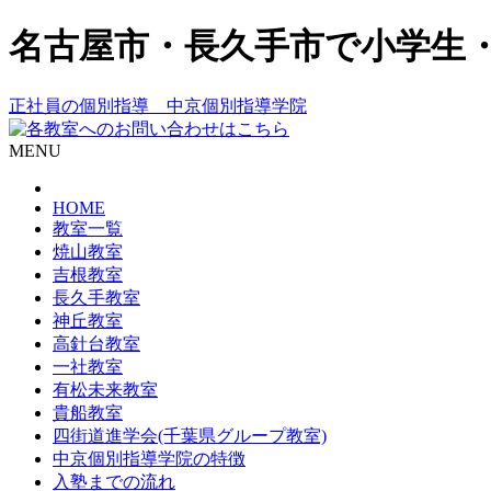
名古屋市・長久手市で小学生
正社員の個別指導 中京個別指導学院
MENU
HOME
教室一覧
焼山教室
吉根教室
長久手教室
神丘教室
高針台教室
一社教室
有松未来教室
貴船教室
四街道進学会(千葉県グループ教室)
中京個別指導学院の特徴
入塾までの流れ