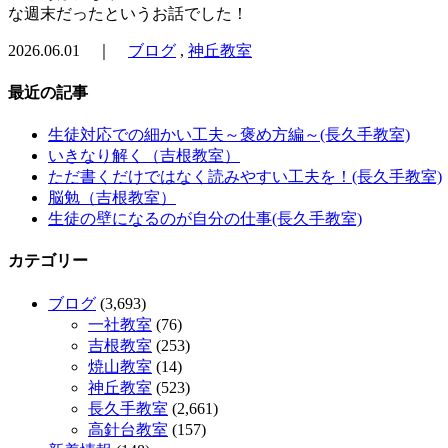
な週末だったというお話でした！
2026.06.01 ｜
ブログ
,
神丘教室
最近の記事
生徒対応での細かい工夫～褒め方編～(長久手教室)
いきなり解く（吉根教室）
ただ書くだけではなく読みやすい工夫を！(長久手教室)
脳勉（吉根教室）
生徒の壁になるのが自分の仕事(長久手教室)
カテゴリー
ブログ
(3,693)
一社教室
(76)
吉根教室
(253)
焼山教室
(14)
神丘教室
(523)
長久手教室
(2,661)
高針台教室
(157)