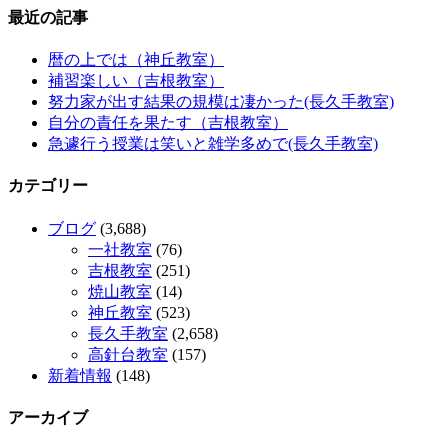
最近の記事
暦の上では（神丘教室）
補習楽しい（吉根教室）
努力家が出す結果の規模は凄かった(長久手教室)
自分の責任を果たす（吉根教室）
急遽行う授業は笑いと雑学多めで(長久手教室)
カテゴリー
ブログ
(3,688)
一社教室
(76)
吉根教室
(251)
焼山教室
(14)
神丘教室
(523)
長久手教室
(2,658)
高針台教室
(157)
新着情報
(148)
アーカイブ