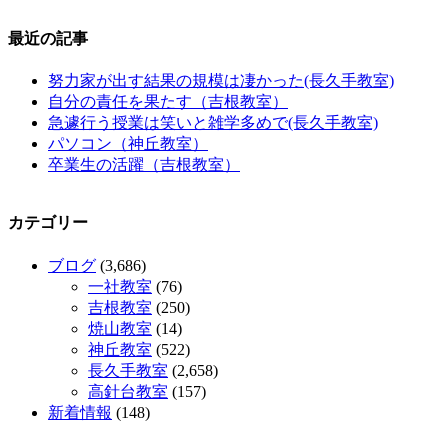
最近の記事
努力家が出す結果の規模は凄かった(長久手教室)
自分の責任を果たす（吉根教室）
急遽行う授業は笑いと雑学多めで(長久手教室)
パソコン（神丘教室）
卒業生の活躍（吉根教室）
カテゴリー
ブログ
(3,686)
一社教室
(76)
吉根教室
(250)
焼山教室
(14)
神丘教室
(522)
長久手教室
(2,658)
高針台教室
(157)
新着情報
(148)