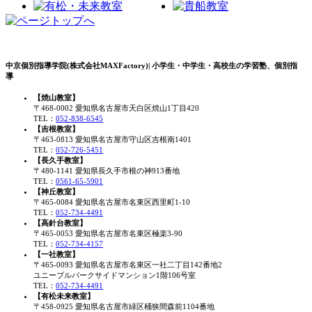
中京個別指導学院(株式会社MAXFactory)| 小学生・中学生・高校生の学習塾、個別指
導
【焼山教室】
〒468-0002 愛知県名古屋市天白区焼山1丁目420
TEL：
052-838-6545
【吉根教室】
〒463-0813 愛知県名古屋市守山区吉根南1401
TEL：
052-726-5451
【長久手教室】
〒480-1141 愛知県長久手市根の神913番地
TEL：
0561-65-5901
【神丘教室】
〒465-0084 愛知県名古屋市名東区西里町1-10
TEL：
052-734-4491
【高針台教室】
〒465-0053 愛知県名古屋市名東区極楽3-90
TEL：
052-734-4157
【一社教室】
〒465-0093 愛知県名古屋市名東区一社二丁目142番地2
ユニーブルパークサイドマンション1階106号室
TEL：
052-734-4491
【有松未来教室】
〒458-0925 愛知県名古屋市緑区桶狭間森前1104番地