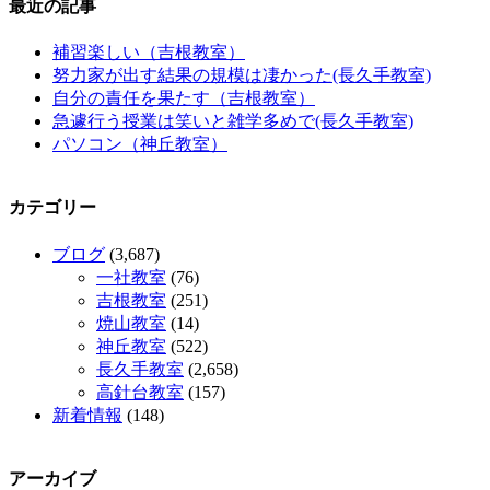
最近の記事
補習楽しい（吉根教室）
努力家が出す結果の規模は凄かった(長久手教室)
自分の責任を果たす（吉根教室）
急遽行う授業は笑いと雑学多めで(長久手教室)
パソコン（神丘教室）
カテゴリー
ブログ
(3,687)
一社教室
(76)
吉根教室
(251)
焼山教室
(14)
神丘教室
(522)
長久手教室
(2,658)
高針台教室
(157)
新着情報
(148)
アーカイブ