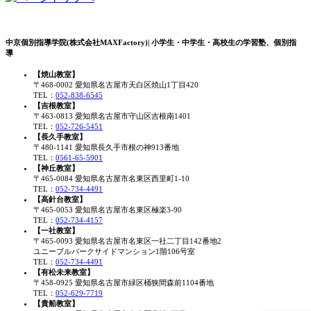
中京個別指導学院(株式会社MAXFactory)| 小学生・中学生・高校生の学習塾、個別指
導
【焼山教室】
〒468-0002 愛知県名古屋市天白区焼山1丁目420
TEL：
052-838-6545
【吉根教室】
〒463-0813 愛知県名古屋市守山区吉根南1401
TEL：
052-726-5451
【長久手教室】
〒480-1141 愛知県長久手市根の神913番地
TEL：
0561-65-5901
【神丘教室】
〒465-0084 愛知県名古屋市名東区西里町1-10
TEL：
052-734-4491
【高針台教室】
〒465-0053 愛知県名古屋市名東区極楽3-90
TEL：
052-734-4157
【一社教室】
〒465-0093 愛知県名古屋市名東区一社二丁目142番地2
ユニーブルパークサイドマンション1階106号室
TEL：
052-734-4491
【有松未来教室】
〒458-0925 愛知県名古屋市緑区桶狭間森前1104番地
TEL：
052-629-7719
【貴船教室】