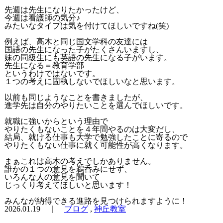
先週は先生になりたかったけど、
今週は看護師の気分♪
みたいなタイプは気を付けてほしいですね(笑)
例えば、高木と同じ国文学科の友達には
国語の先生になった子がたくさんいますし、
妹の同級生にも英語の先生になる子がいます。
先生になる＝教育学部
というわけではないです。
１つの考えに固執しないでほしいなと思います。
以前も同じようなことを書きましたが、
進学先は自分のやりたいことを選んでほしいです。
就職に強いからという理由で
やりたくもないことを４年間やるのは大変だし、
結局、就ける仕事も大学で勉強したことに寄るので
やりたくもない仕事に就く可能性が高くなります。
まぁこれは高木の考えでしかありません。
誰かの１つの意見を鵜呑みにせず、
いろんな人の意見を聞いて
じっくり考えてほしいと思います！
みんなが納得できる進路を見つけられますように！
2026.01.19 ｜
ブログ
,
神丘教室