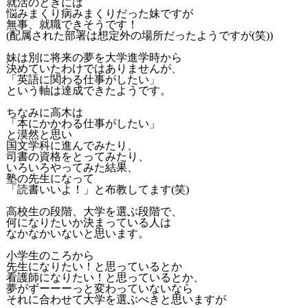
就活のときには
悩みまくり病みまくりだった妹ですが
無事、就職できそうです！
(配属された部署は想定外の場所だったようですが(笑))
妹は別に将来の夢を大学進学時から
決めていたわけではありませんが、
「英語に関わる仕事がしたい」
という軸は達成できたようです。
ちなみに高木は
「本にかかわる仕事がしたい」
と漠然と思い
国文学科に進んでみたり、
司書の資格をとってみたり、
いろいろやってみた結果、
塾の先生になって
「読書いいよ！」と布教してます(笑)
高校生の段階、大学を選ぶ段階で、
何になりたいか決まっている人は
なかなかいないと思います。
小学生のころから
先生になりたい！と思っているとか
看護師になりたい！と思っているとか、
夢がずーーーっと変わっていないなら
それに合わせて大学を選ぶべきと思いますが