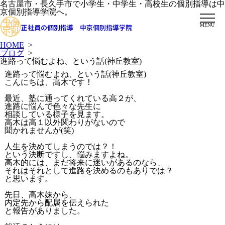
名古屋市・長久手市で小学生・中学生・高校生の個別指導は中
京個別指導学院へ。
MENU
正社員の個別指導 中京個別指導学院
HOME
>
ブログ
>
進路って悩むよね、という話(神丘教室)
進路って悩むよね、という話(神丘教室)
こんにちは、高木です！
最近、塾に通ってくれている高２が、
進路に悩んで色々な先生に
相談している様子を見ます。
高木は高１以外関わりがないので
聞かれませんが(笑)
人生を決めてしまうのでは？！
という決断ですし、悩みますよね。
高木的には、まだ将来に迷いがあるのなら、
それはそれとして進路を決めるのもありでは？
と思います。
先日、高木妹から、
内定先から配属を伝えられた
と報告がありました。