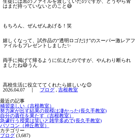
生徒には黒のファイルを渡していたのですが、どうやら青
はまだ持っていないとのこと😅
もちろん、ぜんぜんあげる！笑
嬉しくなって、試作品の“透明ロゴだけ”のスーパー激レアフ
ァイルもプレゼントしました✨
両手に掲げて帰るように伝えたのですが、やんわり断られ
ましたね😄うん
高校生活に役立ててくれたら嬉しいな😊
2026.04.07 ｜
ブログ
,
吉根教室
最近の記事
補習楽しい（吉根教室）
努力家が出す結果の規模は凄かった(長久手教室)
自分の責任を果たす（吉根教室）
急遽行う授業は笑いと雑学多めで(長久手教室)
パソコン（神丘教室）
カテゴリー
ブログ
(3,687)