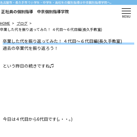
名古屋市・長久手市で小学生・中学生・高校生の個別指導は中京個別指導学院へ。
正社員の個別指導 中京個別指導学院
MENU
HOME
>
ブログ
>
卒業した代を振り返ってみた！ ４代目～６代目編(長久手教室)
卒業した代を振り返ってみた！ ４代目～６代目編(長久手教室)
過去の卒業代を振り返ろう！
という昨日の続きですね♫
今日は４代目から6代目です(｡・・｡)