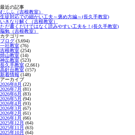
最近の記事
むふふ（吉根教室）
生徒対応での細かい工夫～褒め方編～(長久手教室)
いきなり解く（吉根教室）
ただ書くだけではなく読みやすい工夫を！(長久手教室)
脳勉（吉根教室）
カテゴリー
ブログ
(3,694)
一社教室
(76)
吉根教室
(254)
焼山教室
(14)
神丘教室
(523)
長久手教室
(2,661)
高針台教室
(157)
新着情報
(148)
アーカイブ
2026年8月
(22)
2026年7月
(81)
2026年6月
(83)
2026年5月
(94)
2026年4月
(93)
2026年3月
(67)
2026年2月
(61)
2026年1月
(66)
2025年12月
(64)
2025年11月
(63)
2025年10月
(64)