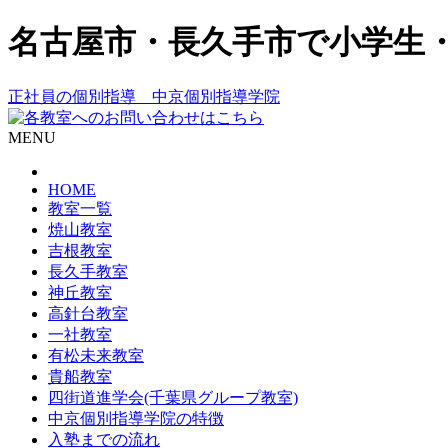
名古屋市・長久手市で小学生
正社員の個別指導 中京個別指導学院
MENU
HOME
教室一覧
焼山教室
吉根教室
長久手教室
神丘教室
高針台教室
一社教室
有松未来教室
貴船教室
四街道進学会(千葉県グループ教室)
中京個別指導学院の特徴
入塾までの流れ