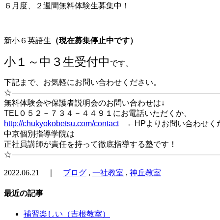
６月度、２週間無料体験生募集中！
新小６英語生
（現在募集停止中です）
小１～中３生受付中
です。
下記まで、お気軽にお問い合わせください。
☆――――――――――――――――――――――――――
無料体験会や保護者説明会のお問い合わせは↓
TEL０５２－７３４－４４９１にお電話いただくか、
http://chukyokobetsu.com/contact
←HPよりお問い合わせく
中京個別指導学院は
正社員講師が責任を持って徹底指導する塾です！
☆――――――――――――――――――――――――――
2022.06.21 ｜
ブログ
,
一社教室
,
神丘教室
最近の記事
補習楽しい（吉根教室）