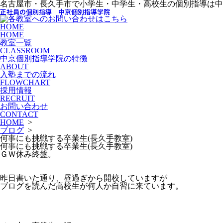
名古屋市・長久手市で小学生・中学生・高校生の個別指導は中
正社員の個別指導 中京個別指導学院
HOME
HOME
教室一覧
CLASSROOM
中京個別指導学院の特徴
ABOUT
入塾までの流れ
FLOWCHART
採用情報
RECRUIT
お問い合わせ
CONTACT
HOME
>
ブログ
>
何事にも挑戦する卒業生(長久手教室)
何事にも挑戦する卒業生(長久手教室)
ＧＷ休み終盤。
昨日書いた通り、昼過ぎから開校していますが
ブログを読んだ高校生が何人か自習に来ています。