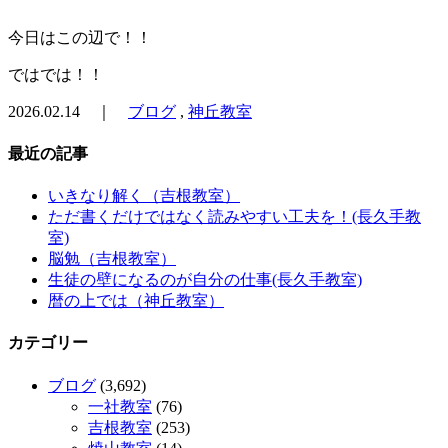
今日はこの辺で！！
ではでは！！
2026.02.14 ｜
ブログ
,
神丘教室
最近の記事
いきなり解く（吉根教室）
ただ書くだけではなく読みやすい工夫を！(長久手教
室)
脳勉（吉根教室）
生徒の壁になるのが自分の仕事(長久手教室)
暦の上では（神丘教室）
カテゴリー
ブログ
(3,692)
一社教室
(76)
吉根教室
(253)