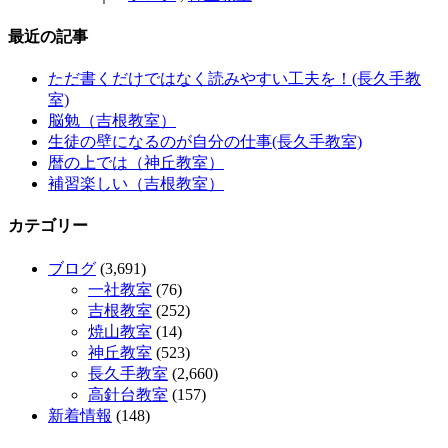
最近の記事
ただ書くだけではなく読みやすい工夫を！(長久手教
室)
脳勉（吉根教室）
生徒の壁になるのが自分の仕事(長久手教室)
暦の上では（神丘教室）
補習楽しい（吉根教室）
カテゴリー
ブログ
(3,691)
一社教室
(76)
吉根教室
(252)
焼山教室
(14)
神丘教室
(523)
長久手教室
(2,660)
高針台教室
(157)
新着情報
(148)