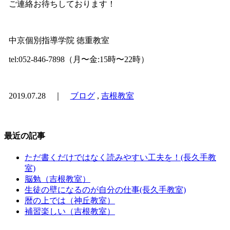
ご連絡お待ちしております！
中京個別指導学院 徳重教室
tel:052-846-7898（月〜金:15時〜22時）
2019.07.28 ｜
ブログ
,
吉根教室
最近の記事
ただ書くだけではなく読みやすい工夫を！(長久手教
室)
脳勉（吉根教室）
生徒の壁になるのが自分の仕事(長久手教室)
暦の上では（神丘教室）
補習楽しい（吉根教室）