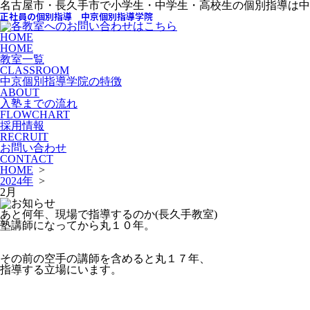
名古屋市・長久手市で小学生・中学生・高校生の個別指導は中
正社員の個別指導 中京個別指導学院
HOME
HOME
教室一覧
CLASSROOM
中京個別指導学院の特徴
ABOUT
入塾までの流れ
FLOWCHART
採用情報
RECRUIT
お問い合わせ
CONTACT
HOME
>
2024年
>
2月
あと何年、現場で指導するのか(長久手教室)
塾講師になってから丸１０年。
その前の空手の講師を含めると丸１７年、
指導する立場にいます。