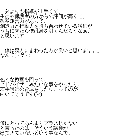
自分よりも指導が上手くて、
生徒や保護者の方からの評価が高くて、
教室運営力があって、
創造力と行動力を持ち合わせている講師が
うちに来たら僕は身を引くんだろうなぁ、
と思います。
「僕は裏方にまわった方が良いと思います。」
なんて(・∀・)
色々な教室を回って、
アドバイザーみたいな事をやったり、
若手講師の育成をしたり、ってのが
向いてそうです(^^)
僕にとってあんまりプラスじゃない
と言ったのは、そういう講師が
出てきていないという事なんで、