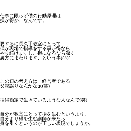
仕事に限らず僕の行動原理は
損か得か、なんです。
要するに長久手教室にとって
僕が現場で指導をする事が得なら
やり続けますし、損になるなら潔く
裏方にまわります、という事(^^)/
この辺の考え方は一経営者である
父親譲りなんかなぁ(笑)
損得勘定で生きているような人なんで(笑)
自分が教室にとって損を生むというより、
自分より得を生む講師が来たら
身を引くというのが正しい表現でしょうか。