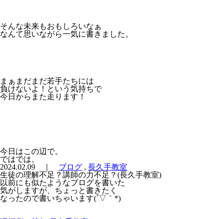
そんな未来もおもしろいなぁ
なんて思いながら一気に書きました。
まぁまだまだ若手たちには
負けないよ！という気持ちで
今日からまた走ります！
今日はこの辺で。
ではでは。
2024.02.09 ｜
ブログ
,
長久手教室
生徒の理解不足？講師の力不足？(長久手教室)
以前にも似たようなブログを書いた
気がしますが、ちょっと書きたく
なったので書いちゃいます(´▽｀*)