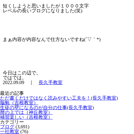
短くしようと思いましたが１０００文字
レベルの長いブログになりました(笑)
まぁ内容が内容なんで仕方ないですね(´▽｀*)
今日はこの辺で。
ではでは。
2022.09.09 ｜
長久手教室
最近の記事
ただ書くだけではなく読みやすい工夫を！(長久手教室)
脳勉（吉根教室）
生徒の壁になるのが自分の仕事(長久手教室)
暦の上では（神丘教室）
補習楽しい（吉根教室）
カテゴリー
ブログ
(3,691)
一社教室
(76)