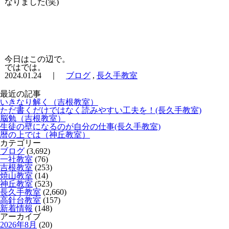
なりました(笑)
今日はこの辺で。
ではでは。
2024.01.24 ｜
ブログ
,
長久手教室
最近の記事
いきなり解く（吉根教室）
ただ書くだけではなく読みやすい工夫を！(長久手教室)
脳勉（吉根教室）
生徒の壁になるのが自分の仕事(長久手教室)
暦の上では（神丘教室）
カテゴリー
ブログ
(3,692)
一社教室
(76)
吉根教室
(253)
焼山教室
(14)
神丘教室
(523)
長久手教室
(2,660)
高針台教室
(157)
新着情報
(148)
アーカイブ
2026年8月
(20)