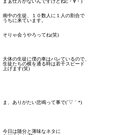
まぁ仕方がないんですけどね(;・∀・)
南中の生徒、１０数人に１人の割合で
うちに来ています。
そりゃ会うやろってね(笑)
大体の生徒に僕の車はバレているので、
生徒たちの横を通る時は若干スピード
上げます(笑)
ま、ありがたい悲鳴って事で(´▽｀*)
今日は随分と薄味なネタに