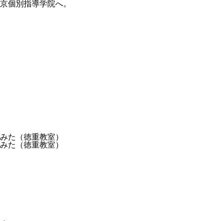
京個別指導学院へ。
みた（徳重教室）
みた（徳重教室）