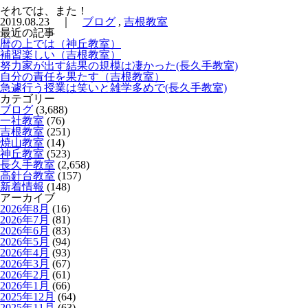
それでは、また！
2019.08.23 ｜
ブログ
,
吉根教室
最近の記事
暦の上では（神丘教室）
補習楽しい（吉根教室）
努力家が出す結果の規模は凄かった(長久手教室)
自分の責任を果たす（吉根教室）
急遽行う授業は笑いと雑学多めで(長久手教室)
カテゴリー
ブログ
(3,688)
一社教室
(76)
吉根教室
(251)
焼山教室
(14)
神丘教室
(523)
長久手教室
(2,658)
高針台教室
(157)
新着情報
(148)
アーカイブ
2026年8月
(16)
2026年7月
(81)
2026年6月
(83)
2026年5月
(94)
2026年4月
(93)
2026年3月
(67)
2026年2月
(61)
2026年1月
(66)
2025年12月
(64)
2025年11月
(63)