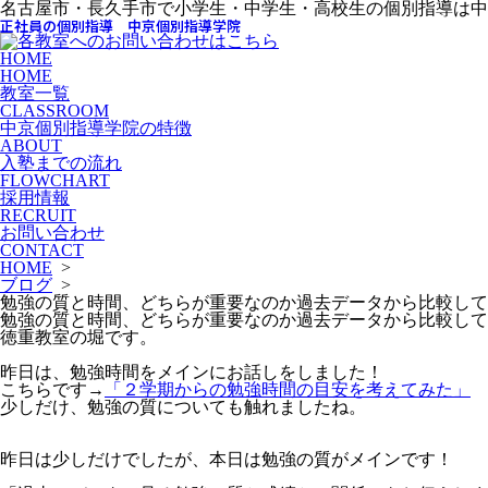
名古屋市・長久手市で小学生・中学生・高校生の個別指導は中
正社員の個別指導 中京個別指導学院
HOME
HOME
教室一覧
CLASSROOM
中京個別指導学院の特徴
ABOUT
入塾までの流れ
FLOWCHART
採用情報
RECRUIT
お問い合わせ
CONTACT
HOME
>
ブログ
>
勉強の質と時間、どちらが重要なのか過去データから比較して
勉強の質と時間、どちらが重要なのか過去データから比較して
徳重教室の堀です。
昨日は、勉強時間をメインにお話しをしました！
こちらです→
「２学期からの勉強時間の目安を考えてみた」
少しだけ、勉強の質についても触れましたね。
昨日は少しだけでしたが、本日は勉強の質がメインです！