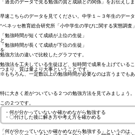
「過去のデータで見る勉強の質と成績との関係」
をお伝えしま
早速こちらのデータを見てください。中学１～３年生のデータ
“ベネッセ教育総合研究所「小中学生の学びに関する実態調査」（
「勉強時間が短くて成績が上位の生徒」
と
「勉強時間が長くて成績が下位の生徒」
を
勉強方法の違いで比較した
グラフです。
勉強法を工夫している生徒ほど、
短時間で成果を上げている
こ
つまり、
質は量より大事
ということです。
※もちろん、一定数以上の勉強時間が必要なのは言うまでもあ
特に大きく差がついている２つの勉強方法を見てみましょう。
この２つです。
・何が分かっていないか確かめながら勉強する
・〇付けした後に解き方や考え方を確かめる
「何が分かっていないか確かめながら勉強する」
というのは、