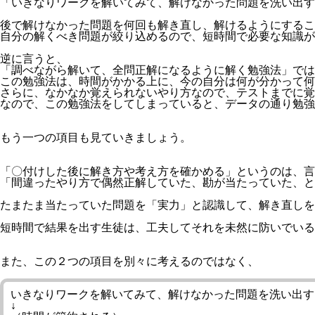
「いきなりワークを解いてみて、解けなかった問題を洗い出す
後で解けなかった問題を何回も解き直し、解けるようにするこ
自分の解くべき問題が絞り込めるので、短時間で必要な知識
逆に言うと、
「調べながら解いて、全問正解になるように解く勉強法」
では
この勉強法は、時間がかかる上に、今の自分は何が分かって何
さらに、なかなか覚えられないやり方なので、テストまでに覚
なので、この勉強法をしてしまっていると、データの通り勉強
もう一つの項目も見ていきましょう。
「
〇付けした後に解き方や考え方を確かめる
」というのは、言
「間違ったやり方で偶然正解していた、勘が当たっていた、と
たまたま当たっていた問題を「実力」と認識して、解き直しを
短時間で結果を出す生徒は、工夫してそれを未然に防いでいる
また、この２つの項目を別々に考えるのではなく、
いきなりワークを解いてみて、解けなかった問題を洗い出す
↓