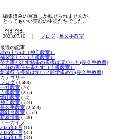
編集済みの写真しか載せられませんが、
とってもいい笑顔の生徒たちでした。
ではでは。
2023.07.10 ｜
ブログ
,
長久手教室
最近の記事
暦の上では（神丘教室）
補習楽しい（吉根教室）
努力家が出す結果の規模は凄かった(長久手教室)
自分の責任を果たす（吉根教室）
急遽行う授業は笑いと雑学多めで(長久手教室)
カテゴリー
ブログ
(3,688)
一社教室
(76)
吉根教室
(251)
焼山教室
(14)
神丘教室
(523)
長久手教室
(2,658)
高針台教室
(157)
新着情報
(148)
アーカイブ
2026年8月
(16)
2026年7月
(81)
2026年6月
(83)