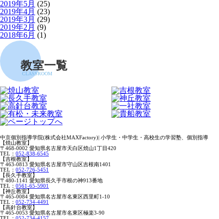
2019年5月
(25)
2019年4月
(23)
2019年3月
(29)
2019年2月
(9)
2018年6月
(1)
教室一覧
CLASSROOM
中京個別指導学院(株式会社MAXFactory)| 小学生・中学生・高校生の学習塾、個別指導
【焼山教室】
〒468-0002 愛知県名古屋市天白区焼山1丁目420
TEL：
052-838-6545
【吉根教室】
〒463-0813 愛知県名古屋市守山区吉根南1401
TEL：
052-726-5451
【長久手教室】
〒480-1141 愛知県長久手市根の神913番地
TEL：
0561-65-5901
【神丘教室】
〒465-0084 愛知県名古屋市名東区西里町1-10
TEL：
052-734-4491
【高針台教室】
〒465-0053 愛知県名古屋市名東区極楽3-90
TEL：
052-734-4157