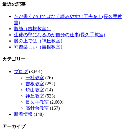
最近の記事
ただ書くだけではなく読みやすい工夫を！(長久手教
室)
脳勉（吉根教室）
生徒の壁になるのが自分の仕事(長久手教室)
暦の上では（神丘教室）
補習楽しい（吉根教室）
カテゴリー
ブログ
(3,691)
一社教室
(76)
吉根教室
(252)
焼山教室
(14)
神丘教室
(523)
長久手教室
(2,660)
高針台教室
(157)
新着情報
(148)
アーカイブ