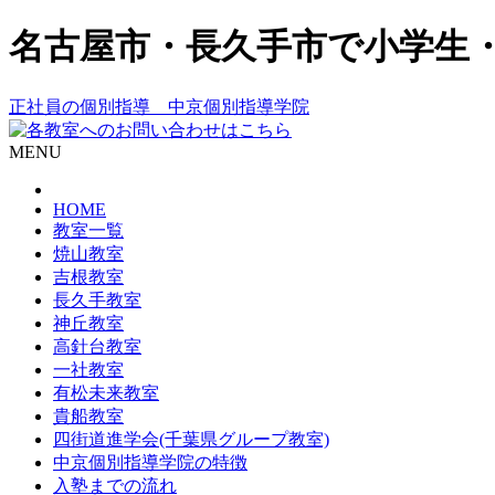
名古屋市・長久手市で小学生
正社員の個別指導 中京個別指導学院
MENU
HOME
教室一覧
焼山教室
吉根教室
長久手教室
神丘教室
高針台教室
一社教室
有松未来教室
貴船教室
四街道進学会(千葉県グループ教室)
中京個別指導学院の特徴
入塾までの流れ