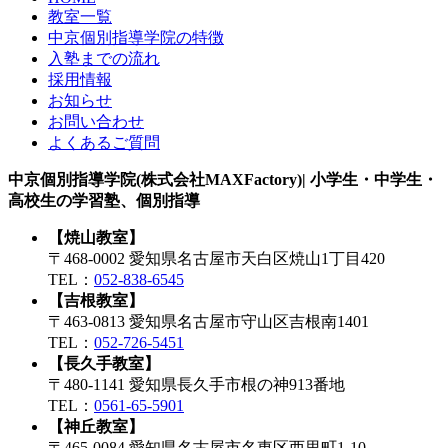
教室一覧
中京個別指導学院の特徴
入塾までの流れ
採用情報
お知らせ
お問い合わせ
よくあるご質問
中京個別指導学院(株式会社MAXFactory)| 小学生・中学生・
高校生の学習塾、個別指導
【焼山教室】
〒468-0002 愛知県名古屋市天白区焼山1丁目420
TEL：
052-838-6545
【吉根教室】
〒463-0813 愛知県名古屋市守山区吉根南1401
TEL：
052-726-5451
【長久手教室】
〒480-1141 愛知県長久手市根の神913番地
TEL：
0561-65-5901
【神丘教室】
〒465-0084 愛知県名古屋市名東区西里町1-10