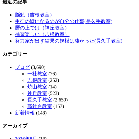
最近の記事
脳勉（吉根教室）
生徒の壁になるのが自分の仕事(長久手教室)
暦の上では（神丘教室）
補習楽しい（吉根教室）
努力家が出す結果の規模は凄かった(長久手教室)
カテゴリー
ブログ
(3,690)
一社教室
(76)
吉根教室
(252)
焼山教室
(14)
神丘教室
(523)
長久手教室
(2,659)
高針台教室
(157)
新着情報
(148)
アーカイブ
2026年8月
(18)